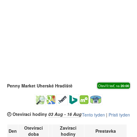
Penny Market Uherské Hradiště
Otevřít teď, na
20:00
🕗 Oteviraci hodiny
03 Aug - 16 Aug
Tento tyden
|
Pristi tyden
Oteviraci
Zaviraci
Den
Prestavka
doba
hodiny