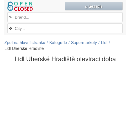
⌕ Search
✎
❖
Zpet na hlavni stranku
Kategorie
Supermarkety
Lidl
Lidl Uherské Hradiště
Lidl Uherské Hradiště oteviraci doba