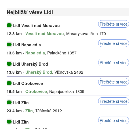
Nejbližší větev Lidl
Přečtěte si více
Lidl Veselí nad Moravou
12.8 km
-
Veselí nad Moravou
, Masarykova třída 170
Přečtěte si více
Lidl Napajedla
13.6 km
-
Napajedla
, Palackého 1357
Přečtěte si více
Lidl Uherský Brod
13.8 km
-
Uherský Brod
, Vlčnovská 2462
Přečtěte si více
Lidl Otrokovice
16.5 km
-
Otrokovice
, Napajedelská 1809
Přečtěte si více
Lidl Zlín
23.4 km
-
Zlín
, Těšínská 2912
Přečtěte si více
Lidl Zlín