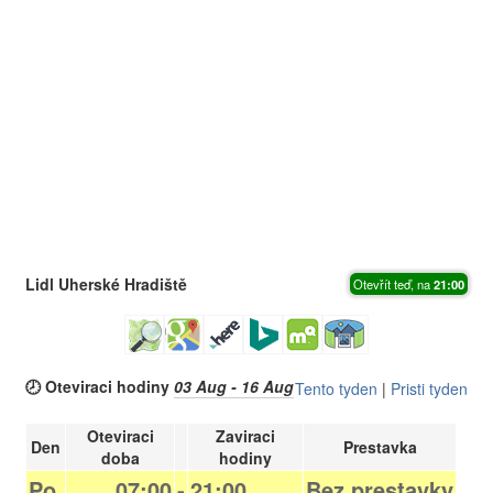
Lidl Uherské Hradiště
Otevřít teď, na
21:00
🕗 Oteviraci hodiny
03 Aug - 16 Aug
Tento tyden
|
Pristi tyden
Oteviraci
Zaviraci
Den
Prestavka
doba
hodiny
Po.
07:00
-
21:00
Bez prestavky