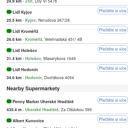
24.9 km
-
Zlín
, Díly VI 5478
Přečtěte si více
Lidl Kyjov
25.5 km
-
Kyjov
, Nerudova 267/28
Přečtěte si více
Lidl Kroměříž
26.6 km
-
Kroměříž
, Velehradská 451/ 4B
Přečtěte si více
Lidl Holešov
31.4 km
-
Holešov
, Masarykova 1649
Přečtěte si více
Lidl Hodonín
34.0 km
-
Hodonín
, Dvořákova 4054
Nearby Supermarkety
Přečtěte si více
Penny Market Uherské Hradiště
435.4 m
-
Uherské Hradiště
, Za Olšávkou 399
Přečtěte si více
Albert Kunovice